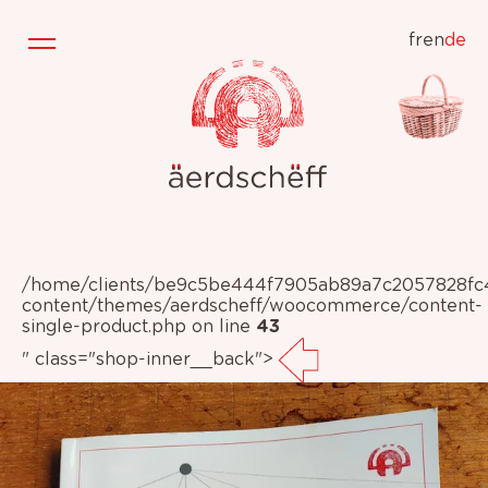
fr
en
de
/home/clients/be9c5be444f7905ab89a7c2057828fc4/
content/themes/aerdscheff/woocommerce/content-
single-product.php on line
43
" class="shop-inner__back">