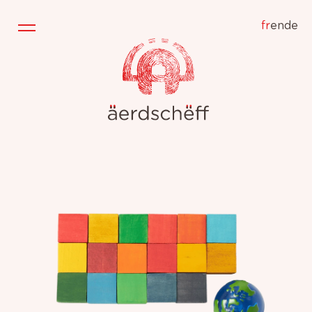
fr
en
de